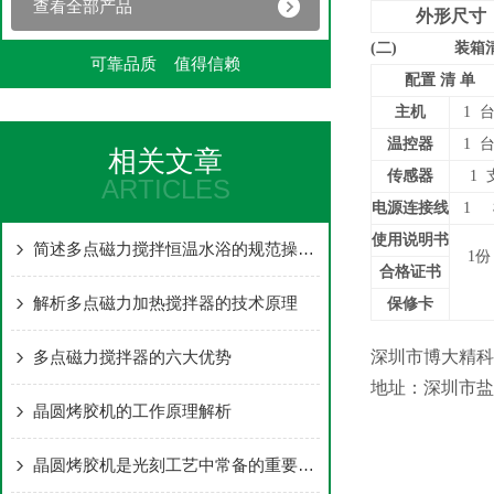
查看全部产品
外形尺寸
(二)
装箱
可靠品质 值得信赖
配置 清 单
主机
1
温控器
1
相关文章
传感器
1
ARTICLES
电源连接线
1
使用说明书
简述多点磁力搅拌恒温水浴的规范操作步骤
1
份
合格证书
解析多点磁力加热搅拌器的技术原理
保修卡
多点磁力搅拌器的六大优势
深圳市博大精科
地址：深圳市盐
晶圆烤胶机的工作原理解析
晶圆烤胶机是光刻工艺中常备的重要设备？