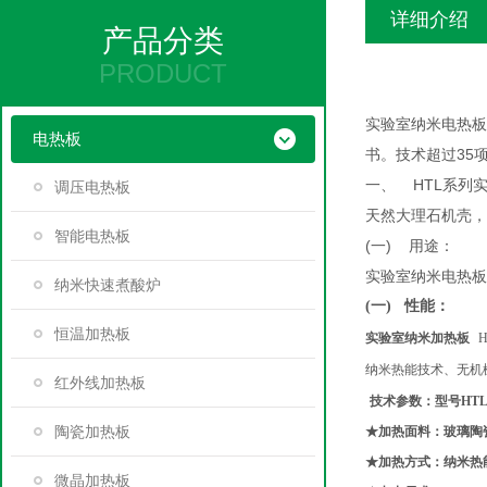
详细介绍
产品分类
PRODUCT
实验室纳米电热板是
电热板
书。技术超过35
一、 HTL系列
调压电热板
天然大理石机壳，
智能电热板
(一) 用途：
实验室纳米电热板
纳米快速煮酸炉
(一)
性能：
恒温加热板
实验室纳米加热板
H
纳米热能技术、无机
红外线加热板
技术参数：型号HTL-
陶瓷加热板
★加热面料：玻璃陶
★加热方式：纳米热
微晶加热板