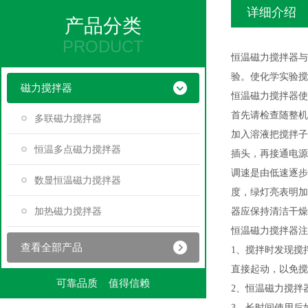
详细介绍
产品分类
PRODUCT
恒温磁力搅拌器与
验。使化学实验搅
磁力搅拌器
恒温磁力搅拌器使
首先请检查随整机
多联磁力搅拌器
加入溶液把搅拌子
恒温多点磁力搅拌器
插头，再接通电源
调速是由低速逐步
数显恒温磁力搅拌器
度，绿灯亮表明加
加热磁力搅拌器
器应保持清洁干燥
恒温磁力搅拌器注
查看全部产品
1、搅拌时发现搅
直接起动，以免搅
可靠品质 值得信赖
2、恒温磁力搅拌
3、长时间使用后