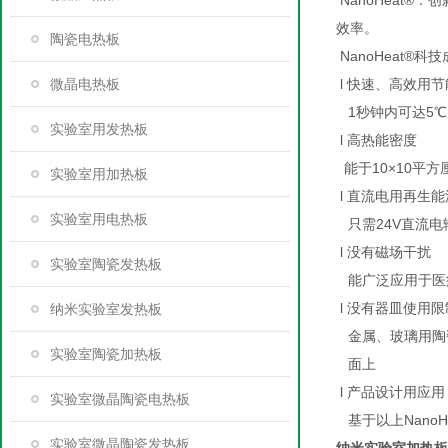
NanoHeat
效率。
陶瓷电热板
NanoHeat®科
微晶电热板
l 快速、高效用
1秒钟内可达5℃
实验室用发热板
l 高热能密度
能于10×10平方
实验室用加热板
l 直流电用再生
实验室用电热板
只需24V直流电
l 没有磁场干扰
实验室陶瓷发热板
能广泛应用于医
l 没有器皿使用限
纳米实验室发热板
金属、玻璃用陶瓷
实验室陶瓷加热板
面上
l 产品设计用应用
实验室微晶陶瓷电热板
基于以上Nano
实验室微晶陶瓷发热板