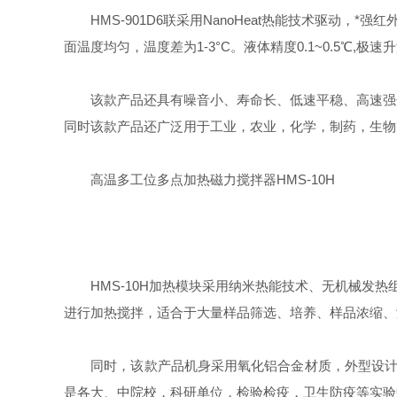
HMS-901D6联采用NanoHeat热能技术驱动，
面温度均匀，温度差为1-3°C。液体精度0.1~0.5℃,极速
该款产品还具有噪音小、寿命长、低速平稳、高速强劲
同时该款产品还广泛用于工业，农业，化学，制药，生物
高温多工位多点加热磁力搅拌器HMS-10H
HMS-10H加热模块采用纳米热能技术、无机械发热组
进行加热搅拌，适合于大量样品筛选、培养、样品浓缩、
同时，该款产品机身采用氧化铝合金材质，外型设计新
是各大、中院校，科研单位，检验检疫，卫生防疫等实验中